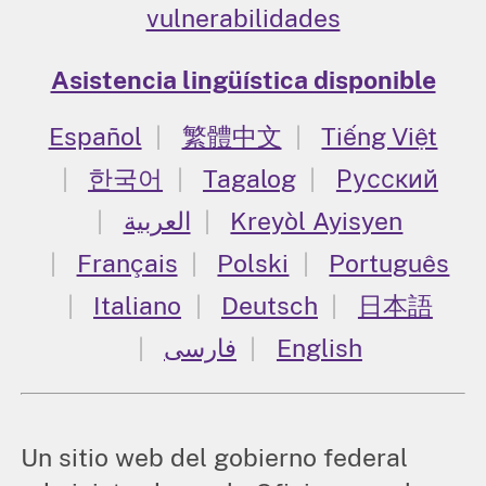
vulnerabilidades
Asistencia lingüística disponible
Español
繁體中文
Tiếng Việt
한국어
Tagalog
Русский
العربية
Kreyòl Ayisyen
Français
Polski
Português
Italiano
Deutsch
日本語
فارسی
English
Un sitio web del gobierno federal