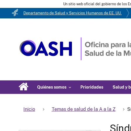
Un sitio web oficial del gobierno de los 
Departamento de Salud y Servicios Humanos de EE. UU.
Quiénes somos
Prioridades
Salud y b
Inicio
Temas de salud de la A a la Z
S
Sínd