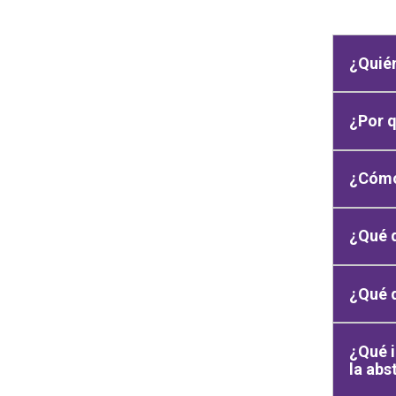
¿Quién
¿Por q
¿Cómo 
¿Qué 
¿Qué d
¿Qué i
la abs