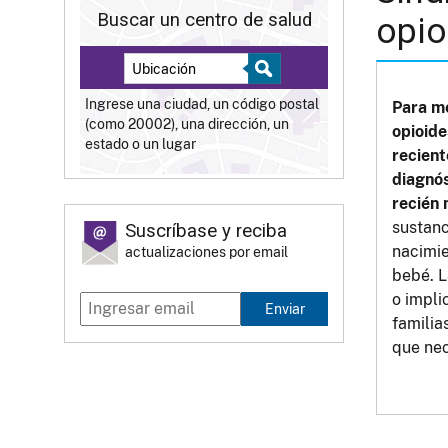
Buscar un centro de salud
opio
Ingrese una ciudad, un código postal
Para me
(como 20002), una dirección, un
opioide
estado o un lugar
recient
diagnós
recién 
sustanc
Suscríbase y reciba
nacimie
actualizaciones por email
bebé. L
o impli
Enviar
familia
que nec