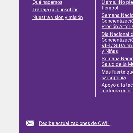
Qué hacemos
Llama. ¡No pi
tiempo!
Trabaja con nosotros
Semana Nacio
Nuestra visión y misión
Concientizaci
Presión Arteri
Día Nacional 
Concientizaci
VIH / SIDA en
y Niñas
Semana Nacio
Salud de la M
Más fuerte qu
sarcopenia
Apoyo a la la
materna en el
Reciba actualizaciones de OWH