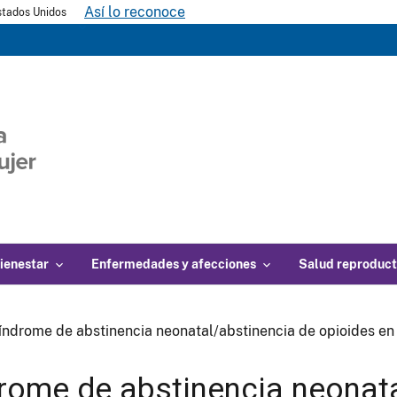
Así lo reconoce
Estados Unidos
ienestar
Enfermedades y afecciones
Salud reproduct
índrome de abstinencia neonatal/abstinencia de opioides en
rome de abstinencia neonata