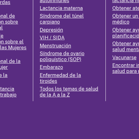
autoinmunes
lactancia 
erdas
Lactancia materna
Obtener at
nal de
Síndrome del túnel
Obtener un
ón sobre
carpiano
médico
al
Depresión
Obtener ay
de
planificació
VIH / SIDA
ón sobre el
Obtener ay
Menstruación
 las Mujeres
salud ment
Síndrome de ovario
Vacunarse
poliquístico (SOP)
nal de la
Encontrar i
ujer
Embarazo
salud para 
e la
Enfermedad de la
tiroides
ctancia
Todos los temas de salud
 trabajo
de la A a la Z