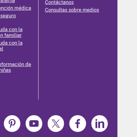
materna
Contáctanos
ención médica
Consultas sobre medios
 seguro
uda con la
n familiar
uda con la
al
nformación de
niñas