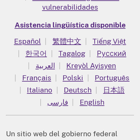
vulnerabilidades
Asistencia lingüística disponible
Español
繁體中文
Tiếng Việt
한국어
Tagalog
Русский
العربية
Kreyòl Ayisyen
Français
Polski
Português
Italiano
Deutsch
日本語
فارسی
English
Un sitio web del gobierno federal