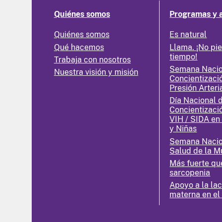
Quiénes somos
Programas y 
Quiénes somos
Es natural
Qué hacemos
Llama. ¡No pi
tiempo!
Trabaja con nosotros
Semana Nacio
Nuestra visión y misión
Concientizaci
Presión Arteri
Día Nacional 
Concientizaci
VIH / SIDA en
y Niñas
Semana Nacio
Salud de la M
Más fuerte qu
sarcopenia
Apoyo a la la
materna en el