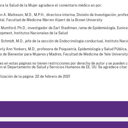
ara la Salud de la Mujer agradece el comentario médico en por:
en A. Matteson, M.D., M.P.H., directora interina, División de Investigación, pro
tal, Facultad de Medicina Warren Alpert de la Brown University
 Mumford, Ph.D., investigador de Earl Stadtman, rama de Epidemiología, Eunice
opment, Institutos Nacionales de la Salud
 Schmidt, M.D., jefe de la sección de Endocrinología conductual, Instituto Naci
rly Ann Yonkers, M.D., profesora de Psiquiatría, Epidemiología y Salud Pública, 
o de Bienestar para Mujeres y Madres, Facultad de Medicina de Yale University
es en estas páginas no tienen restricciones por derecho de autor y se pueden co
en el Departamento de Salud y Servicios Humanos de EE. UU. Se agradece citar 
lización de la página: 22 de febrero de 2021