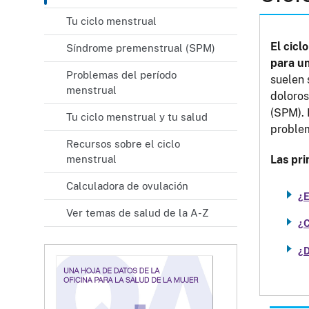
Tu ciclo menstrual
El cicl
Síndrome premenstrual (SPM)
para u
Problemas del período
suelen 
menstrual
doloros
(SPM). 
Tu ciclo menstrual y tu salud
problem
Recursos sobre el ciclo
menstrual
Las pri
Calculadora de ovulación
¿E
Ver temas de salud de la A-Z
¿C
¿D