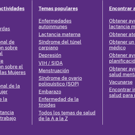
actividades
Temas populares
Encontrar 
Enfermedades
Obtener ay
autoinmunes
lactancia 
erdas
Lactancia materna
Obtener at
nal de
Síndrome del túnel
Obtener un
ón sobre
carpiano
médico
al
Depresión
Obtener ay
de
planificació
VIH / SIDA
ón sobre el
Obtener ay
Menstruación
 las Mujeres
salud ment
Síndrome de ovario
Vacunarse
poliquístico (SOP)
nal de la
Encontrar i
ujer
Embarazo
salud para 
e la
Enfermedad de la
tiroides
ctancia
Todos los temas de salud
 trabajo
de la A a la Z