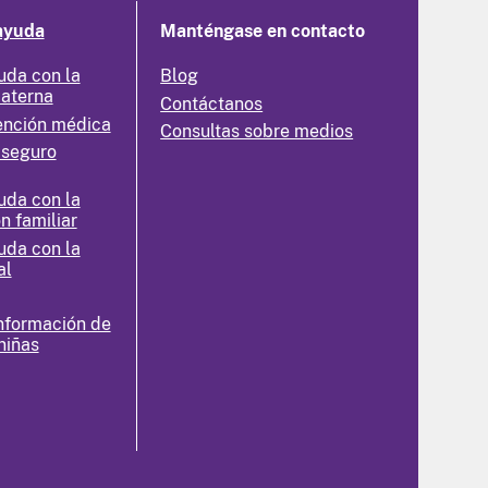
ayuda
Manténgase en contacto
uda con la
Blog
materna
Contáctanos
ención médica
Consultas sobre medios
 seguro
uda con la
n familiar
uda con la
al
nformación de
niñas