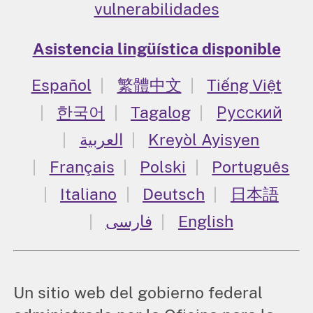
vulnerabilidades
Asistencia lingüística disponible
Español
繁體中文
Tiếng Việt
한국어
Tagalog
Русский
العربية
Kreyòl Ayisyen
Français
Polski
Português
Italiano
Deutsch
日本語
فارسی
English
Un sitio web del gobierno federal