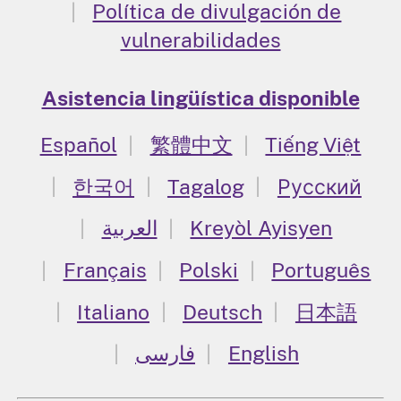
Política de divulgación de
vulnerabilidades
Asistencia lingüística disponible
Español
繁體中文
Tiếng Việt
한국어
Tagalog
Русский
العربية
Kreyòl Ayisyen
Français
Polski
Português
Italiano
Deutsch
日本語
فارسی
English