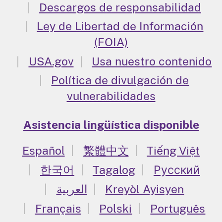
Descargos de responsabilidad
Ley de Libertad de Información
(FOIA)
USA.gov
Usa nuestro contenido
Política de divulgación de
vulnerabilidades
Asistencia lingüística disponible
Español
繁體中文
Tiếng Việt
한국어
Tagalog
Русский
العربية
Kreyòl Ayisyen
Français
Polski
Português