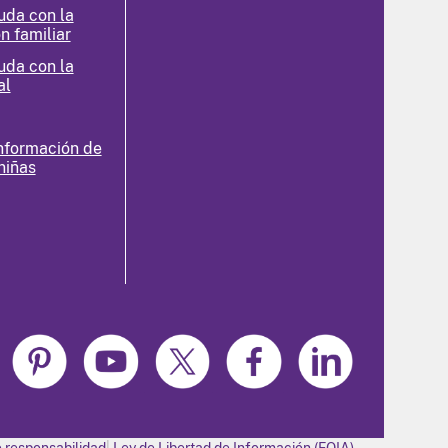
uda con la
n familiar
uda con la
al
nformación de
niñas