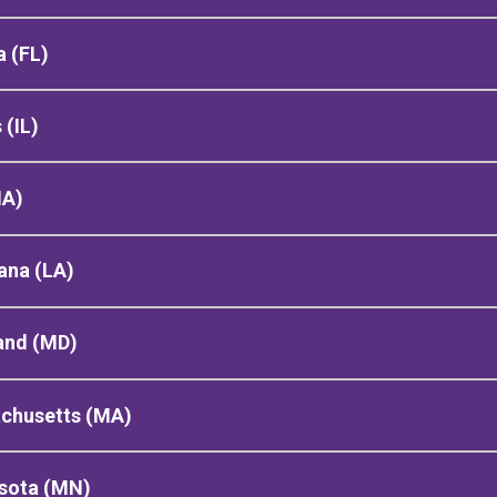
a (FL)
s (IL)
IA)
ana (LA)
and (MD)
chusetts (MA)
sota (MN)