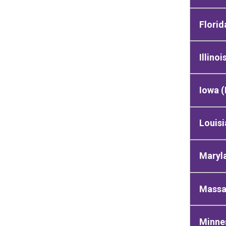
Florid
Illinoi
Iowa (
Louisi
Maryl
Massa
Minne