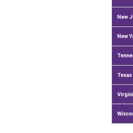
New J
New Y
Tenne
Texas
Virgin
Wiscon