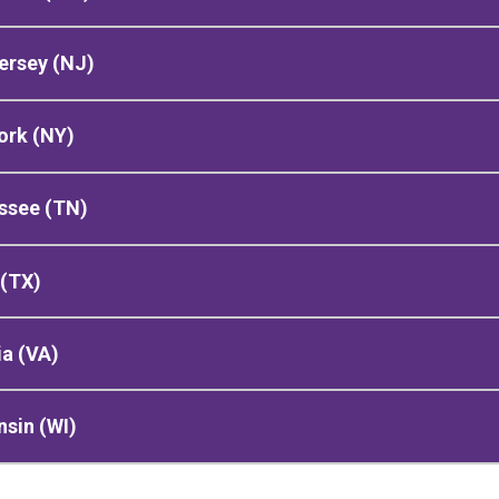
ersey (NJ)
ork (NY)
ssee (TN)
 (TX)
ia (VA)
sin (WI)