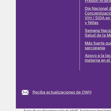
Presión Arteri
Día Nacional 
Concientizaci
VIH / SIDA en
y Niñas
Semana Nacio
Salud de la M
Más fuerte qu
sarcopenia
Apoyo a la la
materna en el
Reciba actualizaciones de OWH