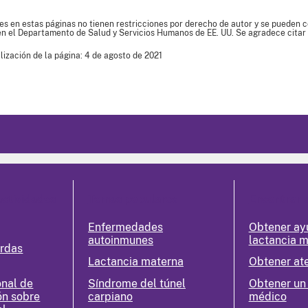
es en estas páginas no tienen restricciones por derecho de autor y se pueden co
en el Departamento de Salud y Servicios Humanos de EE. UU. Se agradece citar 
lización de la página: 4 de agosto de 2021
actividades
Temas populares
Encontrar 
Enfermedades
Obtener ay
autoinmunes
lactancia 
erdas
Lactancia materna
Obtener at
nal de
Síndrome del túnel
Obtener un
ón sobre
carpiano
médico