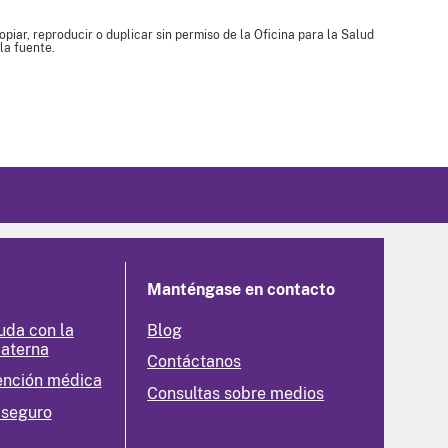
piar, reproducir o duplicar sin permiso de la Oficina para la Salud
la fuente.
ayuda
Manténgase en contacto
uda con la
Blog
materna
Contáctanos
ención médica
Consultas sobre medios
 seguro