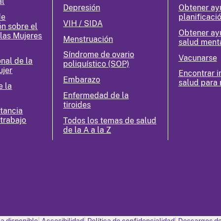
al
Depresión
Obtener ay
de
planificació
VIH / SIDA
ón sobre el
Obtener ay
 las Mujeres
Menstruación
salud ment
Síndrome de ovario
Vacunarse
nal de la
poliquístico (SOP)
ujer
Encontrar i
Embarazo
salud para 
e la
Enfermedad de la
tiroides
ctancia
 trabajo
Todos los temas de salud
de la A a la Z