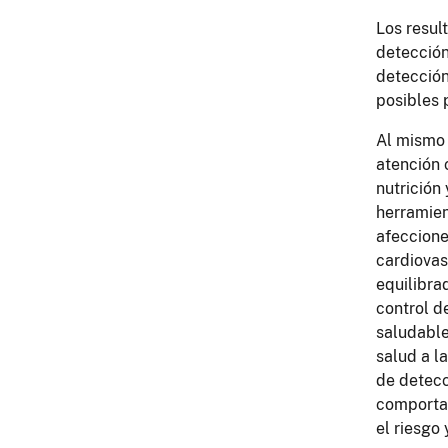
Los resul
detección
detección
posibles 
Al mismo 
atención c
nutrición 
herramien
afeccion
cardiovas
equilibra
control d
saludable
salud a l
de detecc
comportam
el riesgo 