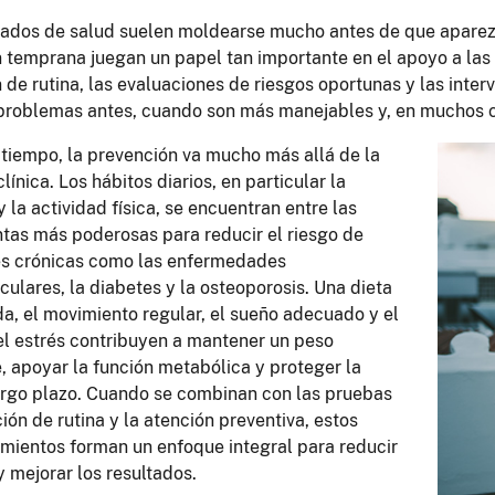
tados de salud suelen moldearse mucho antes de que aparezc
 temprana juegan un papel tan importante en el apoyo a las 
 de rutina, las evaluaciones de riesgos oportunas y las inte
problemas antes, cuando son más manejables y, en muchos c
tiempo, la prevención va mucho más allá de la
línica. Los hábitos diarios, en particular la
y la actividad física, se encuentran entre las
tas más poderosas para reducir el riesgo de
es crónicas como las enfermedades
culares, la diabetes y la osteoporosis. Una dieta
da, el movimiento regular, el sueño adecuado y el
el estrés contribuyen a mantener un peso
, apoyar la función metabólica y proteger la
argo plazo. Cuando se combinan con las pruebas
ión de rutina y la atención preventiva, estos
ientos forman un enfoque integral para reducir
y mejorar los resultados.