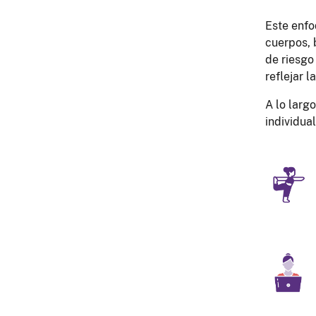
Este enfo
cuerpos, 
de riesgo
reflejar 
A lo larg
individua