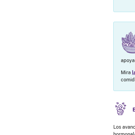
apoyar
Mira
l
comida
Los avanc
hormonale