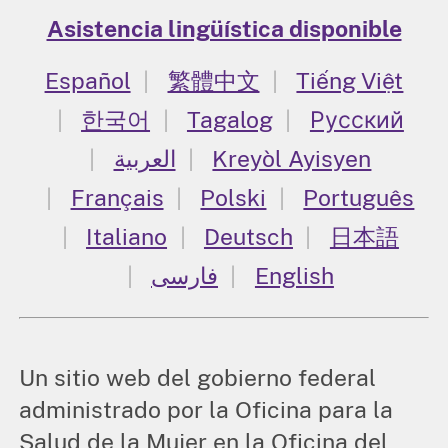
Asistencia lingüística disponible
Español
繁體中文
Tiếng Việt
한국어
Tagalog
Русский
العربية
Kreyòl Ayisyen
Français
Polski
Português
Italiano
Deutsch
日本語
فارسی
English
Un sitio web del gobierno federal
administrado por la Oficina para la
Salud de la Mujer en la Oficina del