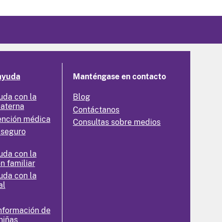
ayuda
Manténgase en contacto
uda con la
Blog
materna
Contáctanos
ención médica
Consultas sobre medios
 seguro
uda con la
n familiar
uda con la
al
nformación de
niñas