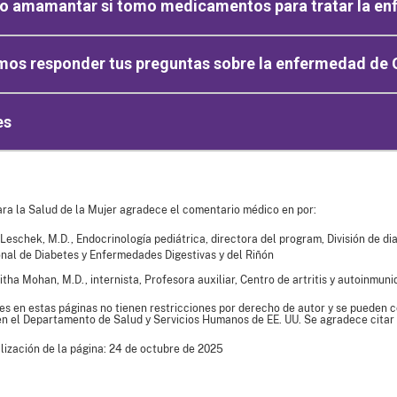
o amamantar si tomo medicamentos para tratar la en
mos responder tus preguntas sobre la enfermedad de 
es
ara la Salud de la Mujer agradece el comentario médico en por:
 Leschek, M.D., Endocrinología pediátrica, directora del program, División de d
nal de Diabetes y Enfermedades Digestivas y del Riñón
itha Mohan, M.D., internista, Profesora auxiliar, Centro de artritis y autoinmun
es en estas páginas no tienen restricciones por derecho de autor y se pueden co
en el Departamento de Salud y Servicios Humanos de EE. UU. Se agradece citar 
lización de la página: 24 de octubre de 2025