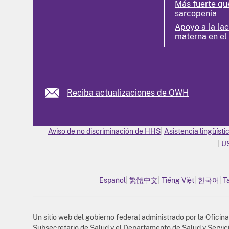
Más fuerte qu
sarcopenia
Apoyo a la la
materna en el
Reciba actualizaciones de OWH
Aviso de no discriminación de HHS
Asistencia lingüísti
U
Español
繁體中文
Tiếng Việt
한국어
T
Un sitio web del gobierno federal administrado por la Oficina
Subsecretario de Salud y el Departamento de Salud y Servi