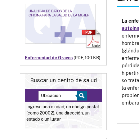
La enf
autoin
enferm
hombre
(glándu
enferme
Enfermedad de Graves
(PDF, 100 KB)
pérdida
hiperti
Buscar un centro de salud
se trat
la enfe
proble
embara
Ingrese una ciudad, un código postal
(como 20002), una dirección, un
estado o un lugar