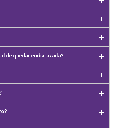
idad de quedar embarazada?
?
zo?