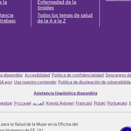
e la
Enfermedad de la
tiroides
ctancia
Todos los temas de salud
 trabajo
de la A a la Z
ca disponible
Accesibilidad
Política de confidencialidad
Descargos de
SA.gov
Usa nuestro contenido
Política de divulgación de vulnerabilid
Asistencia lingüística disponible
agalog
Русский
العربية
Kreyòl Ayisyen
Français
Polski
Português
I
 para la Salud de la Mujer en la Oficina del
cios Humanos de EE. UU.