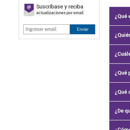
Suscríbase y reciba
actualizaciones por email
¿Qué 
Enviar
¿Quié
¿Cuále
¿Qué 
¿Qué 
¿De qu
¿Cómo