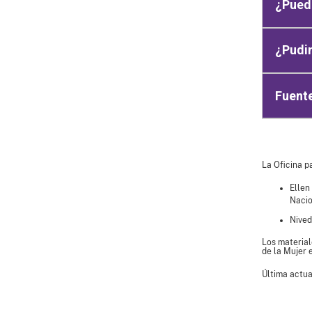
¿Pued
¿Pudi
Fuent
La Oficina p
Ellen
Nacio
Nived
Los material
de la Mujer 
Última actua