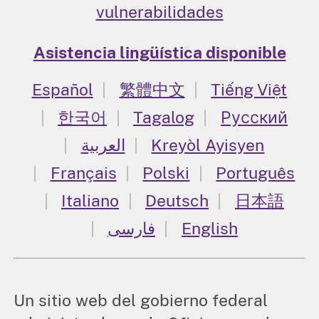
vulnerabilidades
Asistencia lingüística disponible
Español
繁體中文
Tiếng Việt
한국어
Tagalog
Русский
العربية
Kreyòl Ayisyen
Français
Polski
Português
Italiano
Deutsch
日本語
فارسی
English
Un sitio web del gobierno federal