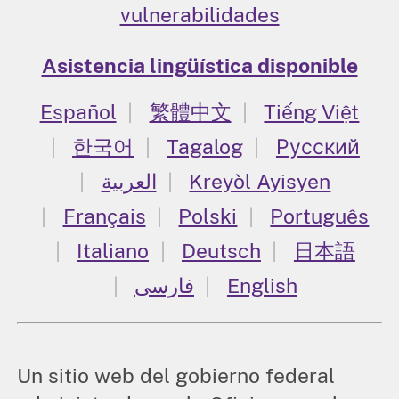
vulnerabilidades
Asistencia lingüística disponible
Español
繁體中文
Tiếng Việt
한국어
Tagalog
Русский
العربية
Kreyòl Ayisyen
Français
Polski
Português
Italiano
Deutsch
日本語
فارسی
English
Un sitio web del gobierno federal