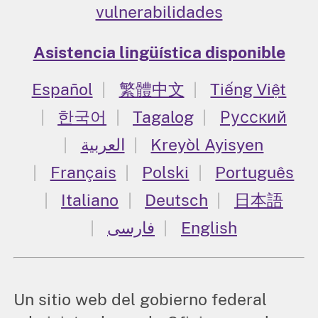
vulnerabilidades
Asistencia lingüística disponible
Español
繁體中文
Tiếng Việt
한국어
Tagalog
Русский
العربية
Kreyòl Ayisyen
Français
Polski
Português
Italiano
Deutsch
日本語
فارسی
English
Un sitio web del gobierno federal