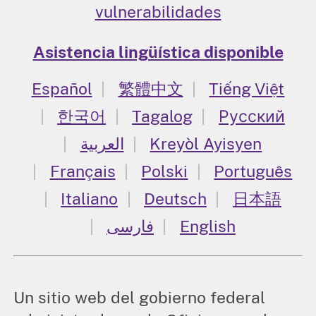
vulnerabilidades
Asistencia lingüística disponible
Español
繁體中文
Tiếng Việt
한국어
Tagalog
Русский
العربية
Kreyòl Ayisyen
Français
Polski
Português
Italiano
Deutsch
日本語
فارسی
English
Un sitio web del gobierno federal