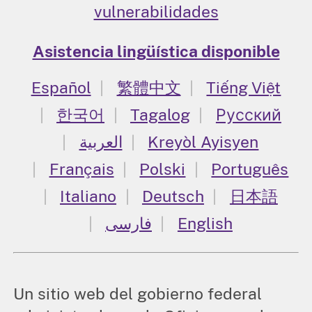
vulnerabilidades
Asistencia lingüística disponible
Español
繁體中文
Tiếng Việt
한국어
Tagalog
Русский
العربية
Kreyòl Ayisyen
Français
Polski
Português
Italiano
Deutsch
日本語
فارسی
English
Un sitio web del gobierno federal