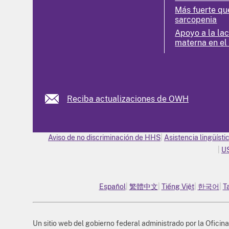
Más fuerte qu
sarcopenia
Apoyo a la la
materna en el
Reciba actualizaciones de OWH
Aviso de no discriminación de HHS
Asistencia lingüísti
U
Español
繁體中文
Tiếng Việt
한국어
T
Un sitio web del gobierno federal administrado por la Oficina