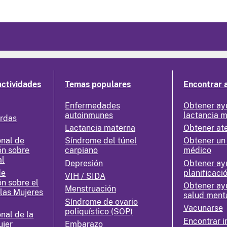
actividades
Temas populares
Encontrar 
Enfermedades
Obtener ay
autoinmunes
lactancia 
erdas
Lactancia materna
Obtener at
nal de
Síndrome del túnel
Obtener un
ón sobre
carpiano
médico
al
Depresión
Obtener ay
de
planificació
VIH / SIDA
ón sobre el
Obtener ay
Menstruación
 las Mujeres
salud ment
Síndrome de ovario
Vacunarse
poliquístico (SOP)
nal de la
Encontrar i
ujer
Embarazo