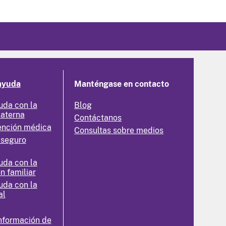
ayuda
Manténgase en contacto
uda con la
Blog
materna
Contáctanos
ención médica
Consultas sobre medios
 seguro
uda con la
n familiar
uda con la
al
nformación de