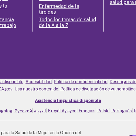
salud para 
e la
Enfermedad de la
tiroides
ctancia
Todos los temas de salud
 trabajo
de la A a la Z
ca disponible
Accesibilidad
Política de confidencialidad
Descargos de
SA.gov
Usa nuestro contenido
Política de divulgación de vulnerabilid
Asistencia lingüística disponible
agalog
Русский
العربية
Kreyòl Ayisyen
Français
Polski
Português
I
 para la Salud de la Mujer en la Oficina del