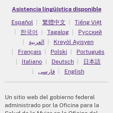
Asistencia lingüística disponible
Español
繁體中文
Tiếng Việt
한국어
Tagalog
Русский
العربية
Kreyòl Ayisyen
Français
Polski
Português
Italiano
Deutsch
日本語
فارسی
English
Un sitio web del gobierno federal
administrado por la Oficina para la