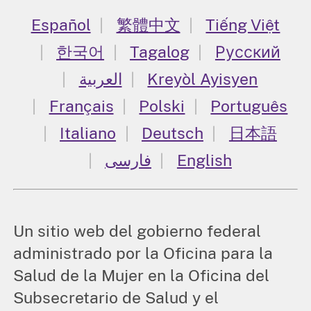
Español
繁體中文
Tiếng Việt
한국어
Tagalog
Русский
العربية
Kreyòl Ayisyen
Français
Polski
Português
Italiano
Deutsch
日本語
فارسی
English
Un sitio web del gobierno federal
administrado por la Oficina para la
Salud de la Mujer en la Oficina del
Subsecretario de Salud y el