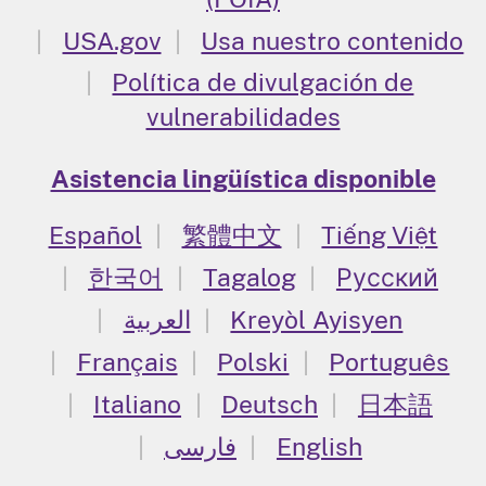
USA.gov
Usa nuestro contenido
Política de divulgación de
vulnerabilidades
Asistencia lingüística disponible
Español
繁體中文
Tiếng Việt
한국어
Tagalog
Русский
العربية
Kreyòl Ayisyen
Français
Polski
Português
Italiano
Deutsch
日本語
فارسی
English