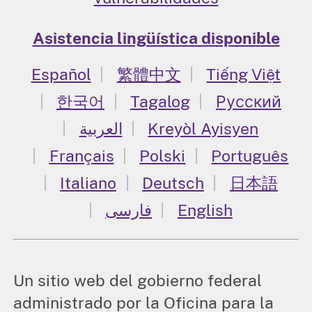
Asistencia lingüística disponible
Español
繁體中文
Tiếng Việt
한국어
Tagalog
Русский
العربية
Kreyòl Ayisyen
Français
Polski
Português
Italiano
Deutsch
日本語
فارسی
English
Un sitio web del gobierno federal
administrado por la Oficina para la