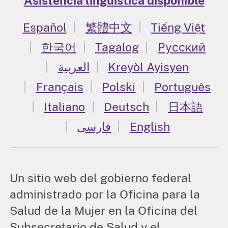
Asistencia lingüística disponible
Español
繁體中文
Tiếng Việt
한국어
Tagalog
Русский
العربية
Kreyòl Ayisyen
Français
Polski
Português
Italiano
Deutsch
日本語
فارسی
English
Un sitio web del gobierno federal
administrado por la Oficina para la
Salud de la Mujer en la Oficina del
Subsecretario de Salud y el