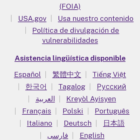
(FOIA)
USA.gov
Usa nuestro contenido
Política de divulgación de
vulnerabilidades
Asistencia lingüística disponible
Español
繁體中文
Tiếng Việt
한국어
Tagalog
Русский
العربية
Kreyòl Ayisyen
Français
Polski
Português
Italiano
Deutsch
日本語
فارسی
English