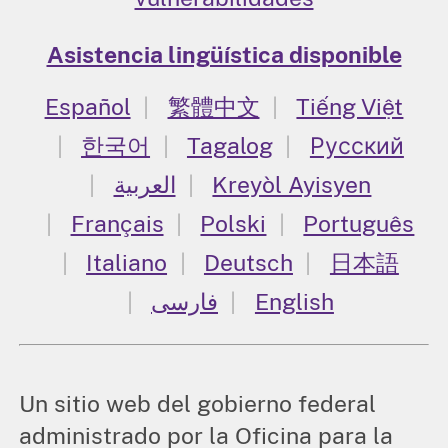
Asistencia lingüística disponible
Español
繁體中文
Tiếng Việt
한국어
Tagalog
Русский
العربية
Kreyòl Ayisyen
Français
Polski
Português
Italiano
Deutsch
日本語
فارسی
English
Un sitio web del gobierno federal
administrado por la Oficina para la