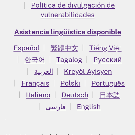
Política de divulgación de
vulnerabilidades
Asistencia lingüística disponible
Español
繁體中文
Tiếng Việt
한국어
Tagalog
Русский
العربية
Kreyòl Ayisyen
Français
Polski
Português
Italiano
Deutsch
日本語
فارسی
English