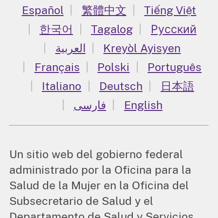
Español
繁體中文
Tiếng Việt
한국어
Tagalog
Русский
العربية
Kreyòl Ayisyen
Français
Polski
Português
Italiano
Deutsch
日本語
فارسی
English
Un sitio web del gobierno federal
administrado por la Oficina para la
Salud de la Mujer en la Oficina del
Subsecretario de Salud y el
Departamento de Salud y Servicios