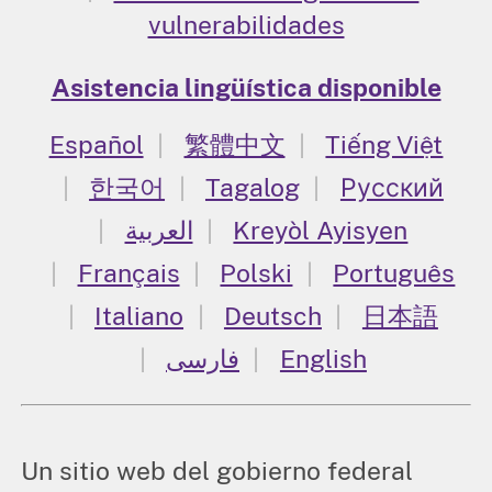
vulnerabilidades
Asistencia lingüística disponible
Español
繁體中文
Tiếng Việt
한국어
Tagalog
Русский
العربية
Kreyòl Ayisyen
Français
Polski
Português
Italiano
Deutsch
日本語
فارسی
English
Un sitio web del gobierno federal