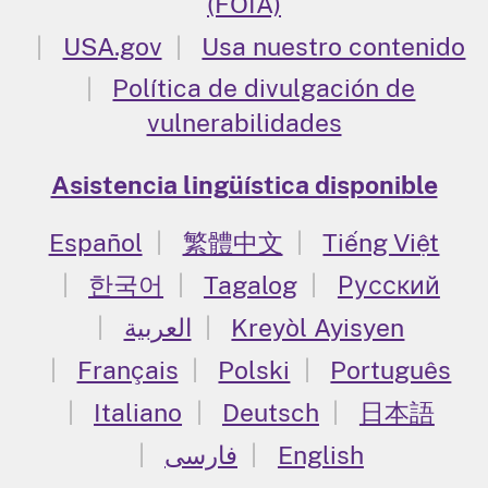
(FOIA)
USA.gov
Usa nuestro contenido
Política de divulgación de
vulnerabilidades
Asistencia lingüística disponible
Español
繁體中文
Tiếng Việt
한국어
Tagalog
Русский
العربية
Kreyòl Ayisyen
Français
Polski
Português
Italiano
Deutsch
日本語
فارسی
English