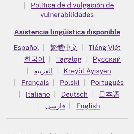
Política de divulgación de
vulnerabilidades
Asistencia lingüística disponible
Español
繁體中文
Tiếng Việt
한국어
Tagalog
Русский
العربية
Kreyòl Ayisyen
Français
Polski
Português
Italiano
Deutsch
日本語
فارسی
English