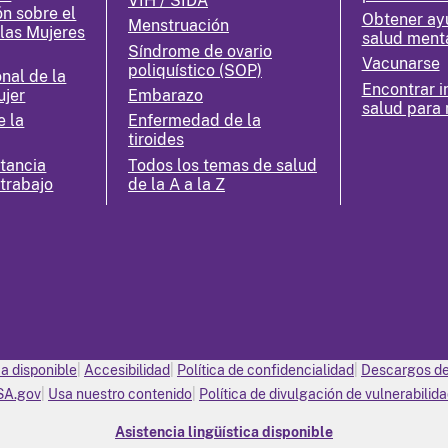
VIH / SIDA
ón sobre el
Obtener ay
Menstruación
 las Mujeres
salud ment
Síndrome de ovario
Vacunarse
poliquístico (SOP)
nal de la
Encontrar i
ujer
Embarazo
salud para 
e la
Enfermedad de la
tiroides
ctancia
Todos los temas de salud
 trabajo
de la A a la Z
ca disponible
Accesibilidad
Política de confidencialidad
Descargos de
SA.gov
Usa nuestro contenido
Política de divulgación de vulnerabilid
Asistencia lingüística disponible