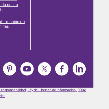
uda con la
al
nformación de
niñas
 responsabilidad
Ley de Libertad de Información (FOIA)
ades