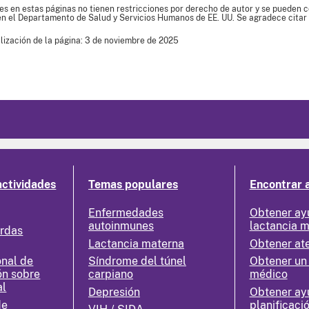
es en estas páginas no tienen restricciones por derecho de autor y se pueden co
en el Departamento de Salud y Servicios Humanos de EE. UU. Se agradece citar 
lización de la página: 3 de noviembre de 2025
actividades
Temas populares
Encontrar 
Enfermedades
Obtener ay
autoinmunes
lactancia 
erdas
Lactancia materna
Obtener at
nal de
Síndrome del túnel
Obtener un
ón sobre
carpiano
médico
al
Depresión
Obtener ay
de
planificació