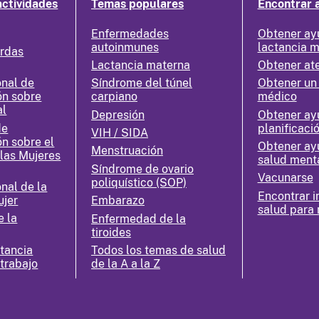
actividades
Temas populares
Encontrar 
Enfermedades
Obtener ay
autoinmunes
lactancia 
erdas
Lactancia materna
Obtener at
nal de
Síndrome del túnel
Obtener un
ón sobre
carpiano
médico
al
Depresión
Obtener ay
de
planificació
VIH / SIDA
ón sobre el
Obtener ay
Menstruación
 las Mujeres
salud ment
Síndrome de ovario
Vacunarse
poliquístico (SOP)
nal de la
Encontrar i
ujer
Embarazo
salud para 
e la
Enfermedad de la
tiroides
ctancia
Todos los temas de salud
 trabajo
de la A a la Z