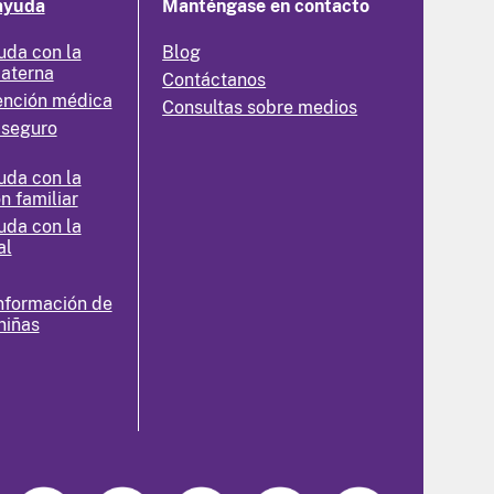
ayuda
Manténgase en contacto
uda con la
Blog
materna
Contáctanos
ención médica
Consultas sobre medios
 seguro
uda con la
n familiar
uda con la
al
nformación de
niñas