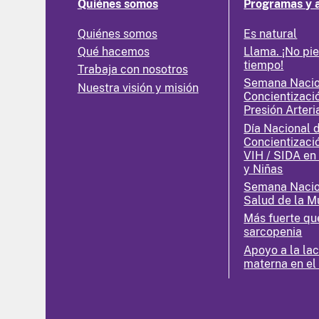
Quiénes somos
Programas y 
Quiénes somos
Es natural
Qué hacemos
Llama. ¡No pi
tiempo!
Trabaja con nosotros
Semana Nacio
Nuestra visión y misión
Concientizaci
Presión Arteri
Día Nacional 
Concientizaci
VIH / SIDA en
y Niñas
Semana Nacio
Salud de la M
Más fuerte qu
sarcopenia
Apoyo a la la
materna en el