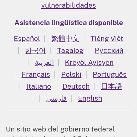
vulnerabilidades
Asistencia lingüística disponible
Español
繁體中文
Tiếng Việt
한국어
Tagalog
Русский
العربية
Kreyòl Ayisyen
Français
Polski
Português
Italiano
Deutsch
日本語
فارسی
English
Un sitio web del gobierno federal