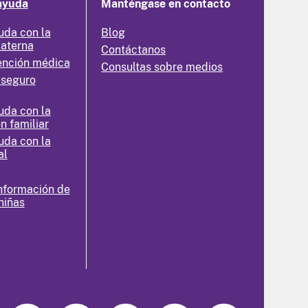
ayuda
Manténgase en contacto
uda con la
Blog
materna
Contáctanos
ención médica
Consultas sobre medios
 seguro
uda con la
n familiar
uda con la
al
nformación de
niñas