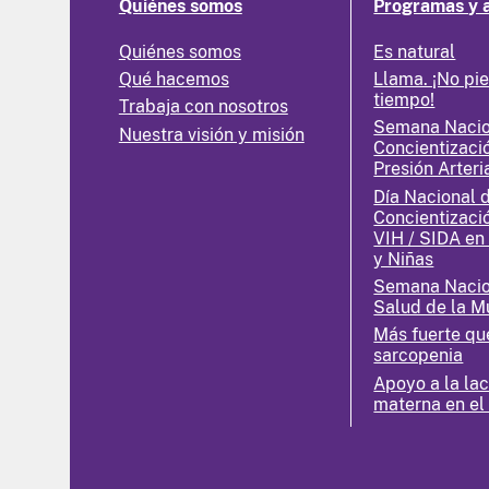
Quiénes somos
Programas y 
Quiénes somos
Es natural
Qué hacemos
Llama. ¡No pi
tiempo!
Trabaja con nosotros
Semana Nacio
Nuestra visión y misión
Concientizaci
Presión Arteri
Día Nacional 
Concientizaci
VIH / SIDA en
y Niñas
Semana Nacio
Salud de la M
Más fuerte qu
sarcopenia
Apoyo a la la
materna en el