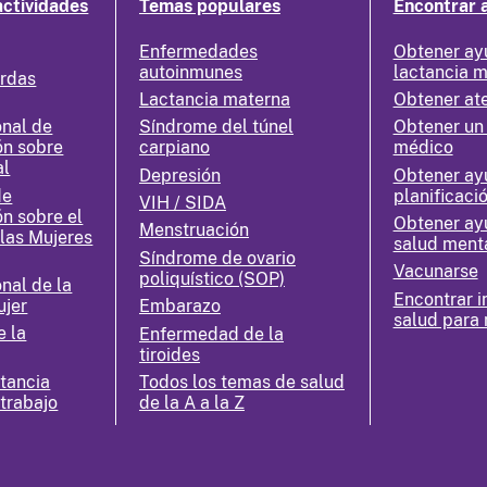
actividades
Temas populares
Encontrar 
Enfermedades
Obtener ay
autoinmunes
lactancia 
erdas
Lactancia materna
Obtener at
nal de
Síndrome del túnel
Obtener un
ón sobre
carpiano
médico
al
Depresión
Obtener ay
de
planificació
VIH / SIDA
ón sobre el
Obtener ay
Menstruación
 las Mujeres
salud ment
Síndrome de ovario
Vacunarse
poliquístico (SOP)
nal de la
Encontrar i
ujer
Embarazo
salud para 
e la
Enfermedad de la
tiroides
ctancia
Todos los temas de salud
 trabajo
de la A a la Z