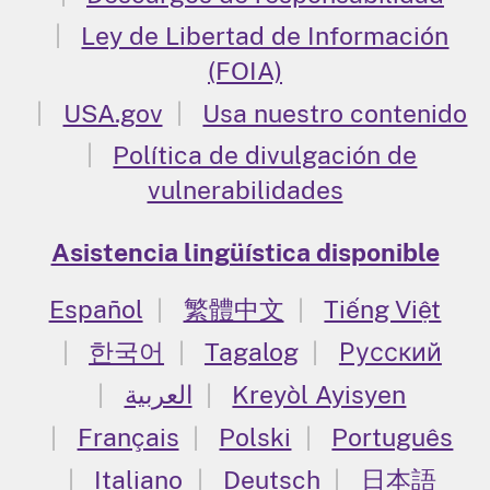
Ley de Libertad de Información
(FOIA)
USA.gov
Usa nuestro contenido
Política de divulgación de
vulnerabilidades
Asistencia lingüística disponible
Español
繁體中文
Tiếng Việt
한국어
Tagalog
Русский
العربية
Kreyòl Ayisyen
Français
Polski
Português
Italiano
Deutsch
日本語