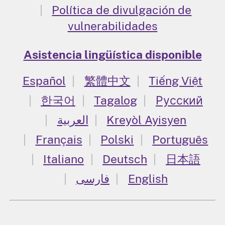
Política de divulgación de
vulnerabilidades
Asistencia lingüística disponible
Español
繁體中文
Tiếng Việt
한국어
Tagalog
Русский
العربية
Kreyòl Ayisyen
Français
Polski
Português
Italiano
Deutsch
日本語
فارسی
English