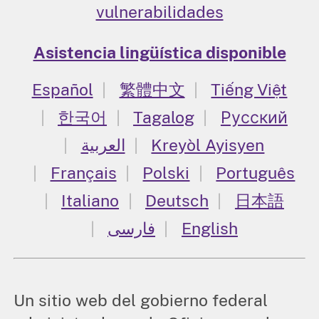
vulnerabilidades
Asistencia lingüística disponible
Español
繁體中文
Tiếng Việt
한국어
Tagalog
Русский
العربية
Kreyòl Ayisyen
Français
Polski
Português
Italiano
Deutsch
日本語
فارسی
English
Un sitio web del gobierno federal