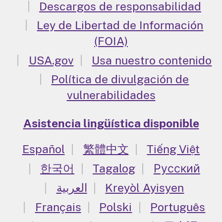
Descargos de responsabilidad
Ley de Libertad de Información
(FOIA)
USA.gov
Usa nuestro contenido
Política de divulgación de
vulnerabilidades
Asistencia lingüística disponible
Español
繁體中文
Tiếng Việt
한국어
Tagalog
Русский
العربية
Kreyòl Ayisyen
Français
Polski
Português