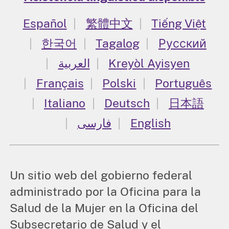
Español
繁體中文
Tiếng Việt
한국어
Tagalog
Русский
العربية
Kreyòl Ayisyen
Français
Polski
Português
Italiano
Deutsch
日本語
فارسی
English
Un sitio web del gobierno federal
administrado por la Oficina para la
Salud de la Mujer en la Oficina del
Subsecretario de Salud y el