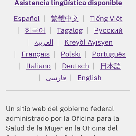
Asistencia lingüística disponible
Español
繁體中文
Tiếng Việt
한국어
Tagalog
Русский
العربية
Kreyòl Ayisyen
Français
Polski
Português
Italiano
Deutsch
日本語
فارسی
English
Un sitio web del gobierno federal
administrado por la Oficina para la
Salud de la Mujer en la Oficina del