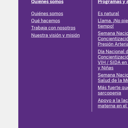
Quiénes somos
Programas y 
Quiénes somos
Es natural
Qué hacemos
Llama. ¡No pi
tiempo!
Trabaja con nosotros
Semana Nacio
Nuestra visión y misión
Concientizaci
Presión Arteri
Día Nacional 
Concientizaci
VIH / SIDA en
y Niñas
Semana Nacio
Salud de la M
Más fuerte qu
sarcopenia
Apoyo a la la
materna en el