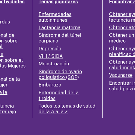
actividades
Temas populares
Encontrar 
Enfermedades
Obtener ay
autoinmunes
lactancia 
erdas
Lactancia materna
Obtener at
nal de
Síndrome del túnel
Obtener un
ón sobre
carpiano
médico
al
Depresión
Obtener ay
de
planificació
VIH / SIDA
ón sobre el
Obtener ay
Menstruación
 las Mujeres
salud ment
Síndrome de ovario
Vacunarse
poliquístico (SOP)
nal de la
Encontrar i
ujer
Embarazo
salud para 
e la
Enfermedad de la
tiroides
ctancia
Todos los temas de salud
 trabajo
de la A a la Z