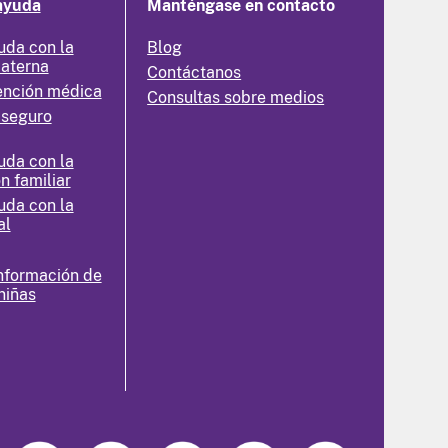
ayuda
Manténgase en contacto
uda con la
Blog
materna
Contáctanos
ención médica
Consultas sobre medios
 seguro
uda con la
n familiar
uda con la
al
nformación de
niñas