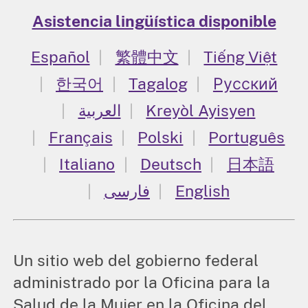
Asistencia lingüística disponible
Español
繁體中文
Tiếng Việt
한국어
Tagalog
Русский
العربية
Kreyòl Ayisyen
Français
Polski
Português
Italiano
Deutsch
日本語
فارسی
English
Un sitio web del gobierno federal
administrado por la Oficina para la
Salud de la Mujer en la Oficina del