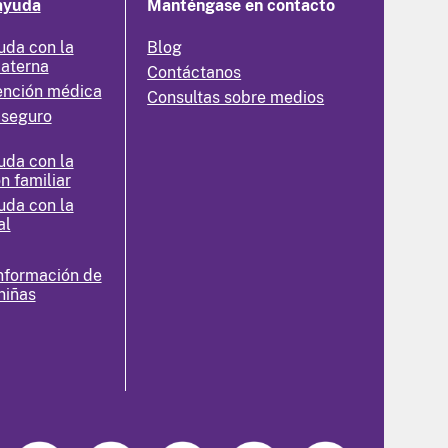
ayuda
Manténgase en contacto
uda con la
Blog
materna
Contáctanos
ención médica
Consultas sobre medios
 seguro
uda con la
n familiar
uda con la
al
nformación de
niñas