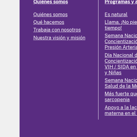
Quiénes somos
Programas y 
Quiénes somos
Es natural
Qué hacemos
Llama. ¡No pi
tiempo!
Trabaja con nosotros
Semana Nacio
Nuestra visión y misión
Concientizaci
Presión Arteri
Día Nacional 
Concientizaci
VIH / SIDA en
y Niñas
Semana Nacio
Salud de la M
Más fuerte qu
sarcopenia
Apoyo a la la
materna en el