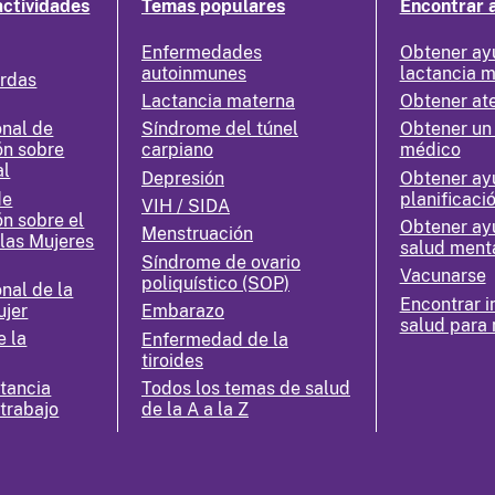
actividades
Temas populares
Encontrar 
Enfermedades
Obtener ay
autoinmunes
lactancia 
erdas
Lactancia materna
Obtener at
nal de
Síndrome del túnel
Obtener un
ón sobre
carpiano
médico
al
Depresión
Obtener ay
de
planificació
VIH / SIDA
ón sobre el
Obtener ay
Menstruación
 las Mujeres
salud ment
Síndrome de ovario
Vacunarse
poliquístico (SOP)
nal de la
Encontrar i
ujer
Embarazo
salud para 
e la
Enfermedad de la
tiroides
ctancia
Todos los temas de salud
 trabajo
de la A a la Z