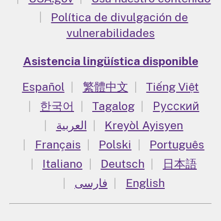
Política de divulgación de
vulnerabilidades
Asistencia lingüística disponible
Español
繁體中文
Tiếng Việt
한국어
Tagalog
Русский
العربية
Kreyòl Ayisyen
Français
Polski
Português
Italiano
Deutsch
日本語
فارسی
English