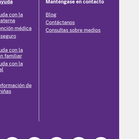
ayuda
Manténgase en contacto
uda con la
Blog
materna
Contáctanos
ención médica
Consultas sobre medios
 seguro
uda con la
n familiar
uda con la
al
nformación de
niñas