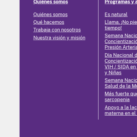
Quiénes somos
Programas y 
Quiénes somos
Es natural
Qué hacemos
Llama. ¡No pi
tiempo!
Trabaja con nosotros
Semana Nacio
Nuestra visión y misión
Concientizaci
Presión Arteri
Día Nacional 
Concientizaci
VIH / SIDA en
y Niñas
Semana Nacio
Salud de la M
Más fuerte qu
sarcopenia
Apoyo a la la
materna en el