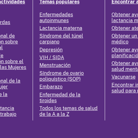
actividades
Temas populares
Encontrar 
Enfermedades
Obtener ay
autoinmunes
lactancia 
erdas
Lactancia materna
Obtener at
nal de
Síndrome del túnel
Obtener un
ón sobre
carpiano
médico
al
Depresión
Obtener ay
de
planificació
VIH / SIDA
ón sobre el
Obtener ay
Menstruación
 las Mujeres
salud ment
Síndrome de ovario
Vacunarse
poliquístico (SOP)
nal de la
Encontrar i
ujer
Embarazo
salud para 
e la
Enfermedad de la
tiroides
ctancia
Todos los temas de salud
 trabajo
de la A a la Z