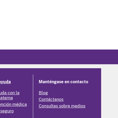
ayuda
Manténgase en contacto
uda con la
Blog
materna
Contáctanos
ención médica
Consultas sobre medios
 seguro