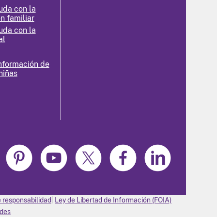
uda con la
n familiar
uda con la
al
nformación de
niñas
 responsabilidad
Ley de Libertad de Información (FOIA)
ades