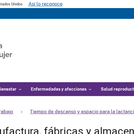
Así lo reconoce
Estados Unidos
ienestar
Enfermedades y afecciones
Salud reproduct
rabajo
Tiempo de descanso y espacio para la lactanci
factura, fábricas y almace