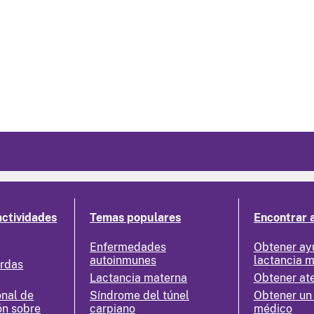
actividades
Temas populares
Encontrar 
Enfermedades
Obtener ay
autoinmunes
lactancia 
erdas
Lactancia materna
Obtener at
nal de
Síndrome del túnel
Obtener un
ón sobre
carpiano
médico