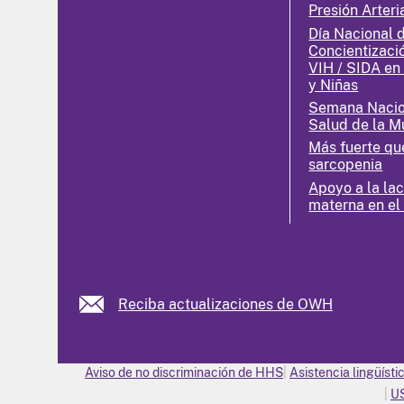
Presión Arteri
Día Nacional 
Concientizaci
VIH / SIDA en
y Niñas
Semana Nacio
Salud de la M
Más fuerte qu
sarcopenia
Apoyo a la la
materna en el
Reciba actualizaciones de OWH
Aviso de no discriminación de HHS
Asistencia lingüísti
U