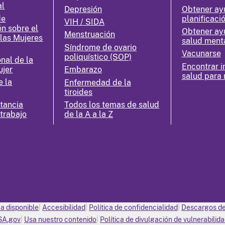
al
Depresión
Obtener ay
de
planificació
VIH / SIDA
ón sobre el
Obtener ay
Menstruación
 las Mujeres
salud ment
Síndrome de ovario
Vacunarse
poliquístico (SOP)
nal de la
Encontrar i
ujer
Embarazo
salud para 
e la
Enfermedad de la
tiroides
ctancia
Todos los temas de salud
 trabajo
de la A a la Z
ca disponible
Accesibilidad
Política de confidencialidad
Descargos de
SA.gov
Usa nuestro contenido
Política de divulgación de vulnerabilid