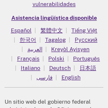
vulnerabilidades
Asistencia lingüística disponible
Español
繁體中文
Tiếng Việt
한국어
Tagalog
Русский
العربية
Kreyòl Ayisyen
Français
Polski
Português
Italiano
Deutsch
日本語
فارسی
English
Un sitio web del gobierno federal