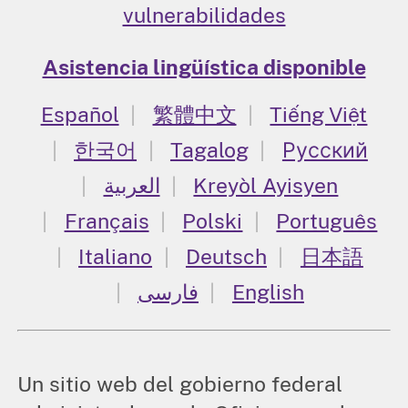
vulnerabilidades
Asistencia lingüística disponible
Español
繁體中文
Tiếng Việt
한국어
Tagalog
Русский
العربية
Kreyòl Ayisyen
Français
Polski
Português
Italiano
Deutsch
日本語
فارسی
English
Un sitio web del gobierno federal