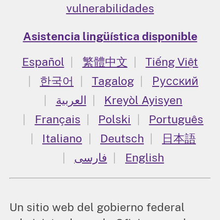
vulnerabilidades
Asistencia lingüística disponible
Español
繁體中文
Tiếng Việt
한국어
Tagalog
Русский
العربية
Kreyòl Ayisyen
Français
Polski
Português
Italiano
Deutsch
日本語
فارسی
English
Un sitio web del gobierno federal