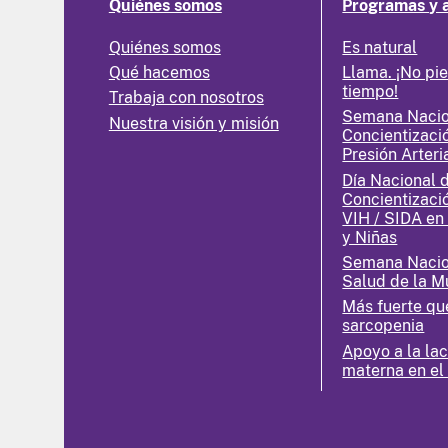
Quiénes somos
Programas y 
Quiénes somos
Es natural
Qué hacemos
Llama. ¡No pi
tiempo!
Trabaja con nosotros
Semana Nacio
Nuestra visión y misión
Concientizaci
Presión Arteri
Día Nacional 
Concientizaci
VIH / SIDA en
y Niñas
Semana Nacio
Salud de la M
Más fuerte qu
sarcopenia
Apoyo a la la
materna en el