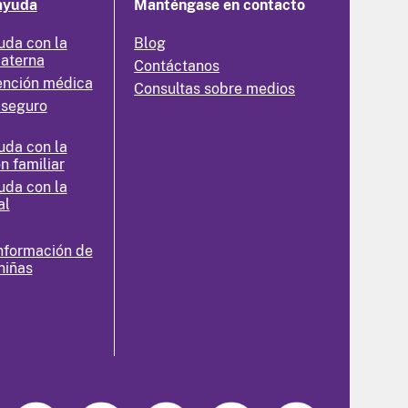
ayuda
Manténgase en contacto
uda con la
Blog
materna
Contáctanos
ención médica
Consultas sobre medios
 seguro
uda con la
n familiar
uda con la
al
nformación de
niñas