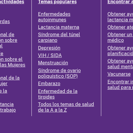
actividades
Temas populares
Encontrar 
Enfermedades
Obtener ay
autoinmunes
lactancia 
erdas
Lactancia materna
Obtener at
nal de
Síndrome del túnel
Obtener un
ón sobre
carpiano
médico
al
Depresión
Obtener ay
de
planificació
VIH / SIDA
ón sobre el
Obtener ay
Menstruación
 las Mujeres
salud ment
Síndrome de ovario
Vacunarse
poliquístico (SOP)
nal de la
Encontrar i
ujer
Embarazo
salud para 
e la
Enfermedad de la
tiroides
ctancia
Todos los temas de salud
 trabajo
de la A a la Z