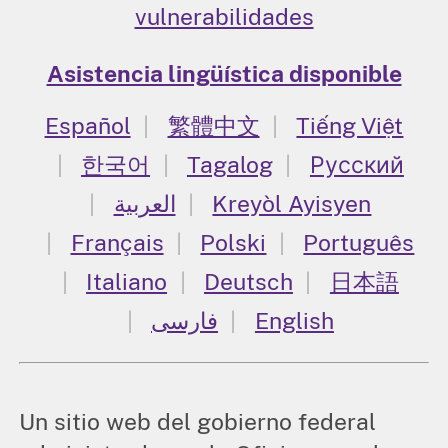
vulnerabilidades
Asistencia lingüística disponible
Español
繁體中文
Tiếng Việt
한국어
Tagalog
Русский
العربية
Kreyòl Ayisyen
Français
Polski
Português
Italiano
Deutsch
日本語
فارسی
English
Un sitio web del gobierno federal